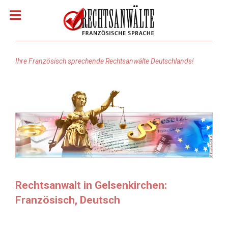
Ihre Französisch sprechende Rechtsanwälte Deutschlands!
Homepage
Rechtsanwälte: Französisch
Rechtsanwälte: Arabisch
Rechtsanwälte Russisch
Rechtsanwalt in Gelsenkirchen:
Französisch, Deutsch
Rechtsanwälte: Türkisch