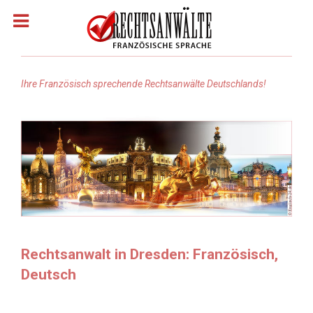
Ihre Französisch sprechende Rechtsanwälte Deutschlands!
Homepage
Rechtsanwälte: Französisch
Rechtsanwälte: Arabisch
Rechtsanwälte Russisch
Rechtsanwalt in Dresden: Französisch,
Deutsch
Rechtsanwälte: Türkisch